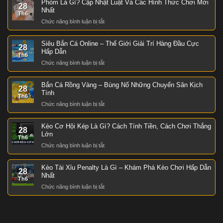
Phỏm Là Gì? Cập Nhật Luật Và Các Hình Thức Chơi Mới
28
Là
Nhận
Nhất
Th6
Gì?
Thưởng
Chức năng bình luận bị tắt
ở
Hiểu
5%
Phỏm
Rõ
Nạp
Là
Về
Đầu
Siêu Bắn Cá Online – Thế Giới Giải Trí Hàng Đầu Cực
28
Gì?
Game
Hấp Dẫn
Th6
Cập
Để
Chức năng bình luận bị tắt
ở
Nhật
Trở
Siêu
Luật
Thành
Bắn
Và
Cao
Bắn Cá Rồng Vàng – Bùng Nổ Những Chuyến Săn Kịch
28
Cá
Các
Thủ
Tính
Th6
Online
Hình
Sòng
Chức năng bình luận bị tắt
ở
–
Thức
Bài
Bắn
Thế
Chơi
Cá
Giới
Mới
Kèo Cơ Hội Kép Là Gì? Cách Tính Tiền, Cách Chơi Thắng
28
Rồng
Giải
Nhất
Lớn
Th6
Vàng
Trí
Chức năng bình luận bị tắt
ở
–
Hàng
Kèo
Bùng
Đầu
Cơ
Nổ
Cực
Kèo Tài Xỉu Penalty Là Gì – Khám Phá Kèo Chơi Hấp Dẫn
28
Hội
Những
Hấp
Nhất
Th6
Kép
Chuyến
Dẫn
Chức năng bình luận bị tắt
ở
Là
Săn
Kèo
Gì?
Kịch
Tài
Cách
Tính
Xỉu
Tính
Penalty
Tiền,