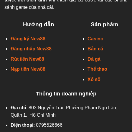
sảnh game của nhà cái.
Hướng dẫn
Sản phẩm
Đăng ký New88
Casino
Đăng nhập New88
Bắn cá
Rút tiền New88
Đá gà
Nạp tiền New88
Thể thao
Xổ số
Thông tin doanh nghiệp
Địa chỉ:
803 Nguyễn Trãi, Phường Phạm Ngũ Lão,
Quận 1, Hồ Chí Minh
Điện thoại:
0795526666