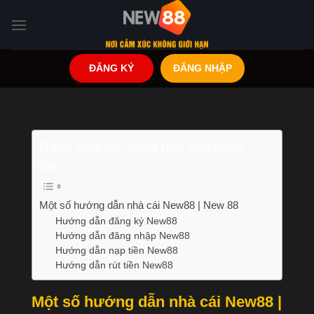
Bỏ
qua
nội
dung
ĐĂNG KÝ
ĐĂNG NHẬP
Danh mục nội dung bạn cần quan
tâm
Một số hướng dẫn nhà cái New88 | New 88
Hướng dẫn đăng ký New88
Hướng dẫn đăng nhập New88
Hướng dẫn nạp tiền New88
Hướng dẫn rút tiền New88
Một số hướng dẫn nhà cái
New88
|