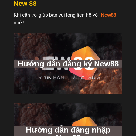
New 88
Khi cần trợ giúp bạn vui lòng liên hệ với
New88
nhé !
Hướng dẫn đăng ký New88
Hướng dẫn đăng nhập