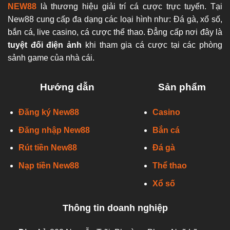
NEW88
là thương hiệu giải trí cá cược trực tuyến. Tại
New88 cung cấp đa dạng các loại hình như: Đá gà, xổ số,
bắn cá, live casino, cá cược thể thao. Đẳng cấp nơi đây là
tuyệt đối điện ảnh
khi tham gia cá cược tại các phòng
sảnh game của nhà cái.
Hướng dẫn
Sản phẩm
Đăng ký New88
Casino
Đăng nhập New88
Bắn cá
Rút tiền New88
Đá gà
Nạp tiền New88
Thể thao
Xổ số
Thông tin doanh nghiệp