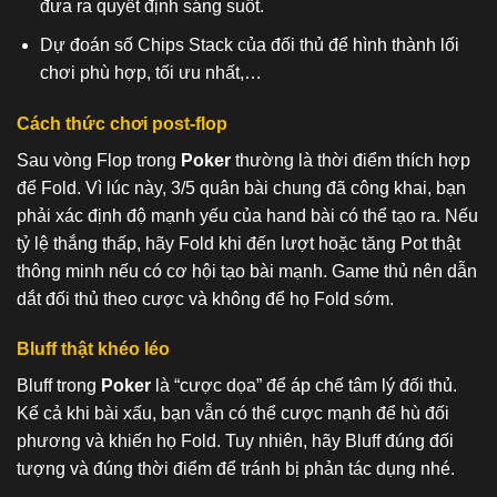
đưa ra quyết định sáng suốt.
Dự đoán số Chips Stack của đối thủ để hình thành lối
chơi phù hợp, tối ưu nhất,…
Cách thức chơi post-flop
Sau vòng Flop trong
Poker
thường là thời điểm thích hợp
để Fold. Vì lúc này, 3/5 quân bài chung đã công khai, bạn
phải xác định độ mạnh yếu của hand bài có thể tạo ra. Nếu
tỷ lệ thắng thấp, hãy Fold khi đến lượt hoặc tăng Pot thật
thông minh nếu có cơ hội tạo bài mạnh. Game thủ nên dẫn
dắt đối thủ theo cược và không để họ Fold sớm.
Bluff thật khéo léo
Bluff trong
Poker
là “cược dọa” để áp chế tâm lý đối thủ.
Kể cả khi bài xấu, bạn vẫn có thể cược mạnh để hù đối
phương và khiến họ Fold. Tuy nhiên, hãy Bluff đúng đối
tượng và đúng thời điểm để tránh bị phản tác dụng nhé.