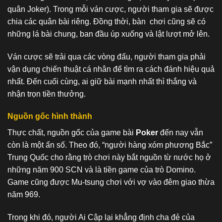
quân Joker). Trong mỗi ván cược, người tham gia sẽ được
chia các quân bài riêng. Đồng thời, bàn chơi cũng sẽ có
những lá bài chung, ban đầu úp xuống và lật lượt mở lên.
Ván cược sẽ trải qua các vòng đấu, người tham gia phải
vận dụng chiến thuật cá nhân để tìm ra cách đánh hiệu quả
nhất. Đến cuối cùng, ai giữ bài mạnh nhất thì thắng và
nhận trọn tiền thưởng.
Nguồn gốc hình thành
Thực chất, nguồn gốc của game bài
Poker
đến nay vẫn
còn là một ẩn số. Theo đó, “người hàng xóm phương Bắc”
Trung Quốc cho rằng trò chơi này bắt nguồn từ nước họ ở
những năm 900 SCN và là tiền game của trò Domino.
Game cũng được Mu-tsung chơi với vợ vào đêm giao thừa
năm 969.
Trong khi đó, người Ai Cập lại khẳng định cha đẻ của