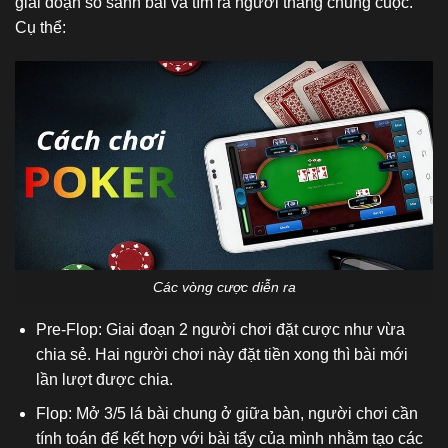
giai đoạn so sánh bài và tìm ra người thắng chung cuộc.
Cụ thể:
Các vòng cược diễn ra
Pre-Flop: Giai đoạn 2 người chơi đặt cược như vừa
chia sẻ. Hai người chơi này đặt tiền xong thì bài mới
lần lượt được chia.
Flop: Mở 3/5 lá bài chung ở giữa bàn, người chơi cần
tính toán để kết hợp với bài tẩy của mình nhằm tạo các