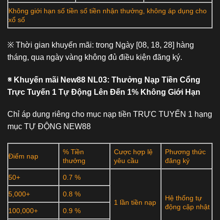
Không giới hạn số tiền số tiền nhận thưởng, không áp dụng cho
xổ số
※ Thời gian khuyến mãi: trong Ngày [08, 18, 28] hàng
tháng, qua ngày vàng không đủ điều kiện đăng ký.
※ Khuyến mãi New88 NL03: Thưởng Nạp Tiền Cổng
Trực Tuyến 1 Tự Động Lên Đến 1% Không Giới Hạn
Chỉ áp dụng riêng cho mục nạp tiền TRỰC TUYẾN 1 hạng
mục TỰ ĐỘNG NEW88
% Tiền
Cược hợp lệ
Phương thức
Điểm nạp
thưởng
yêu cầu
đăng ký
50+
0.7 %
5,000+
0.8 %
Hệ thống tự
1 lần tiền nạp
động cập nhật
100,000+
0.9 %