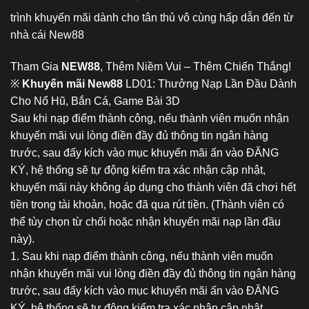
trình khuyến mãi dành cho tân thủ vô cùng hấp dẫn đến từ
nhà cái New88
Tham Gia
NEW88
, Thêm Niềm Vui – Thêm Chiến Thắng!
※
Khuyến mãi New88
LD01: Thưởng Nạp Lần Đầu Dành
Cho Nổ Hũ, Bắn Cá, Game Bài 3D
Sau khi nạp điểm thành công, nếu thành viên muốn nhận
khuyến mãi vui lòng điền đầy đủ thông tin ngân hàng
trước, sau đấy kích vào mục khuyến mãi ấn vào ĐĂNG
KÝ, hệ thống sẽ tự động kiểm tra xác nhận cập nhật,
khuyến mãi này không áp dụng cho thành viên đã chơi hết
tiền trong tài khoản, hoặc đã qua rút tiền. (Thành viên có
thể tùy chọn từ chối hoặc nhận khuyến mãi nạp lần đầu
này).
1. Sau khi nạp điểm thành công, nếu thành viên muốn
nhận khuyến mãi vui lòng điền đầy đủ thông tin ngân hàng
trước, sau đấy kích vào mục khuyến mãi ấn vào ĐĂNG
KÝ, hệ thống sẽ tự động kiểm tra xác nhận cập nhật,