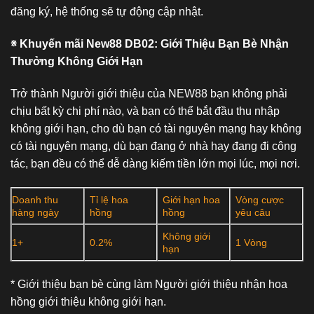
đăng ký, hệ thống sẽ tự động cập nhật.
※ Khuyến mãi New88 DB02: Giới Thiệu Bạn Bè Nhận
Thưởng Không Giới Hạn
Trở thành Người giới thiệu của NEW88 bạn không phải
chịu bất kỳ chi phí nào, và bạn có thể bắt đầu thu nhập
không giới hạn, cho dù bạn có tài nguyên mạng hay không
có tài nguyên mạng, dù bạn đang ở nhà hay đang đi công
tác, bạn đều có thể dễ dàng kiếm tiền lớn mọi lúc, mọi nơi.
Doanh thu
Tỉ lệ hoa
Giới hạn hoa
Vòng cược
hàng ngày
hồng
hồng
yêu câu
Không giới
1+
0.2%
1 Vòng
hạn
* Giới thiệu bạn bè cùng làm Người giới thiệu nhận hoa
hồng giới thiệu không giới hạn.