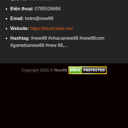
Điện thoại:
0795526666
Email:
hotro@new88
Website:
https://musictube.me/
Hashtag
: #new88 #nhacainew88 #new88com
#gamebainew88 #new 88,...
Copyright 2026 ©
New88