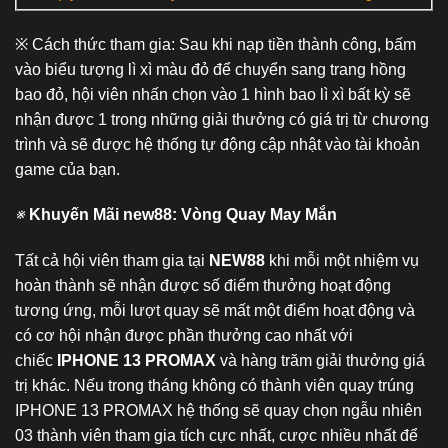
※ Cách thức tham gia: Sau khi nạp tiền thành công, bấm
vào biểu tượng lì xì màu đỏ để chuyển sang trang hồng
bao đỏ, hội viên nhấn chọn vào 1 hình bao lì xì bất kỳ sẽ
nhận được 1 trong những giải thưởng có giá trị từ chương
trình và sẽ được hệ thống tự động cập nhật vào tài khoản
game của bạn.
※
Khuyến Mãi new88: Vòng Quay May Mắn
Tất cả hội viên tham gia tại
NEW88
khi mỗi một nhiệm vụ
hoàn thành sẽ nhận được số điểm thưởng hoạt động
tương ứng, mỗi lượt quay sẽ mất một điểm hoạt động và
có cơ hội nhận được phần thưởng cao nhất với
chiếc
IPHONE 13 PROMAX
và hàng trăm giải thưởng giá
trị khác. Nếu trong tháng không có thành viên quay trúng
IPHONE 13 PROMAX hệ thống sẽ quay chọn ngẫu nhiên
03 thành viên tham gia tích cực nhất, cược nhiều nhất để