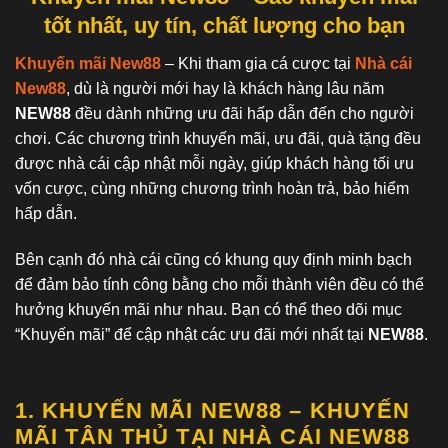
tốt nhất, uy tín, chất lượng cho bạn
Khuyến mãi New88
– Khi tham gia cá cược tại
Nhà cái
New88
, dù là người mới hay là khách hàng lâu năm
NEW88
đều dành những ưu đãi hấp dẫn đến cho người
chơi. Các chương trình khuyến mãi, ưu đãi, quà tặng đều
được nhà cái cập nhật mỗi ngày, giúp khách hàng tối ưu
vốn cược, cùng những chương trình hoàn trả, bảo hiểm
hấp dẫn.
Bên cạnh đó nhà cái cũng có khung quy định minh bạch
để đảm bảo tính công bằng cho mỗi thành viên đều có thể
hưởng khuyến mãi như nhau. Bạn có thể theo dõi mục
“Khuyến mãi” để cập nhật các ưu đãi mới nhất tại
NEW88
.
1. KHUYẾN MÃI NEW88 – KHUYẾN
MÃI TÂN THỦ TẠI NHÀ CÁI NEW88