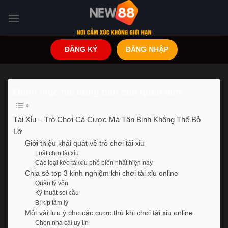
Bỏ
qua
nội
dung
ĐĂNG KÝ
ĐĂNG NHẬP
Danh mục nội dung bạn cần quan tâm
Tài Xỉu – Trò Chơi Cá Cược Mà Tân Binh Không Thể Bỏ
Lỡ
Giới thiệu khái quát về trò chơi tài xỉu
Luật chơi tài xỉu
Các loại kèo tài/xỉu phổ biến nhất hiện nay
Chia sẻ top 3 kinh nghiệm khi chơi tài xỉu online
Quản lý vốn
Kỹ thuật soi cầu
Bí kíp tâm lý
Một vài lưu ý cho các cược thủ khi chơi tài xỉu online
Chọn nhà cái uy tín