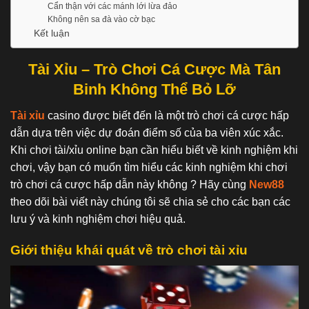
Cẩn thận với các mánh lới lừa đảo
Không nên sa đà vào cờ bạc
Kết luận
Tài Xỉu – Trò Chơi Cá Cược Mà Tân
Binh Không Thể Bỏ Lỡ
Tài xỉu
casino được biết đến là một trò chơi cá cược hấp
dẫn dựa trên việc dự đoán điểm số của ba viên xúc xắc.
Khi chơi tài/xỉu online bạn cần hiểu biết về kinh nghiệm khi
chơi, vậy bạn có muốn tìm hiểu các kinh nghiệm khi chơi
trò chơi cá cược hấp dẫn này không ? Hãy cùng
New88
theo dõi bài viết này chúng tôi sẽ chia sẻ cho các bạn các
lưu ý và kinh nghiệm chơi hiệu quả.
Giới thiệu khái quát về trò chơi tài xỉu