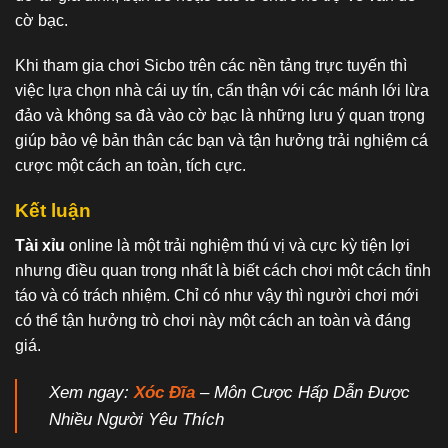
cờ bạc.
Khi tham gia chơi Sicbo trên các nền tảng trực tuyến thì
việc lựa chọn nhà cái uy tín, cẩn thận với các mánh lới lừa
đảo và không sa đà vào cờ bạc là những lưu ý quan trọng
giúp bảo vệ bản thân các bạn và tận hưởng trải nghiệm cá
cược một cách an toàn, tích cực.
Kết luận
Tài xỉu
online là một trải nghiệm thú vị và cực kỳ tiện lợi
nhưng điều quan trọng nhất là biết cách chơi một cách tỉnh
táo và có trách nhiệm. Chỉ có như vậy thì người chơi mới
có thể tận hưởng trò chơi này một cách an toàn và đáng
giá.
Xem ngay:
Xóc Đĩa
– Môn Cược Hấp Dẫn Được
Nhiều Người Yêu Thích