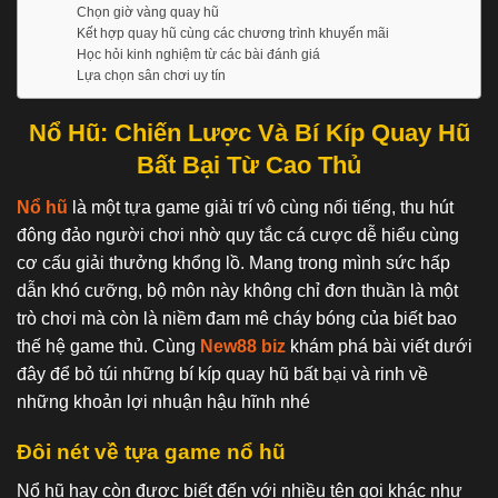
Chọn giờ vàng quay hũ
Kết hợp quay hũ cùng các chương trình khuyến mãi
Học hỏi kinh nghiệm từ các bài đánh giá
Lựa chọn sân chơi uy tín
Nổ Hũ: Chiến Lược Và Bí Kíp Quay Hũ
Bất Bại Từ Cao Thủ
Nổ hũ
là một tựa game giải trí vô cùng nổi tiếng, thu hút
đông đảo người chơi nhờ quy tắc cá cược dễ hiểu cùng
cơ cấu giải thưởng khổng lồ. Mang trong mình sức hấp
dẫn khó cưỡng, bộ môn này không chỉ đơn thuần là một
trò chơi mà còn là niềm đam mê cháy bóng của biết bao
thế hệ game thủ. Cùng
New88 biz
khám phá bài viết dưới
đây để bỏ túi những bí kíp quay hũ bất bại và rinh về
những khoản lợi nhuận hậu hĩnh nhé
Đôi nét về tựa game nổ hũ
Nổ hũ hay còn được biết đến với nhiều tên gọi khác như