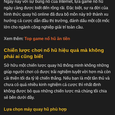
Ngày nay với sự bùng nổ của Internet, tựa game nổ hũ
ngày càng được biết đến rộng rãi. Đặc biệt, sự ra đời của
hình thức quay hũ online đã đưa bộ môn này trở thành xu
hướng cá cược dẫn đầu thị trường, đánh dấu một cột mốc
lớn cho ngành công nghiệp giải trí toàn cầu.
Xem thêm:
Top game nổ hũ ăn tiền
Chiến lược chơi nổ hũ hiệu quả mà không
phải ai cũng biết
Sở hữu một chiến lược quay hũ thông minh không những
giúp người chơi có được trải nghiệm tuyệt vời hơn mà còn
cải thiện tối đa tỷ lệ chiến thắng. Nếu bạn là một tân thủ và
chưa có quá nhiều kinh nghiệm cá cược thì nhất định
không được bỏ qua những chiến lược mà chúng tôi chia
sẻ bên dưới đây.
Lựa chọn máy quay hũ phù hợp