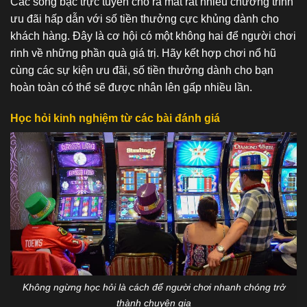
Các sòng bạc trực tuyến cho ra mắt rất nhiều chương trình
ưu đãi hấp dẫn với số tiền thưởng cực khủng dành cho
khách hàng. Đây là cơ hội có một không hai để người chơi
rinh về những phần quà giá trị. Hãy kết hợp chơi nổ hũ
cùng các sự kiện ưu đãi, số tiền thưởng dành cho bạn
hoàn toàn có thể sẽ được nhân lên gấp nhiều lần.
Học hỏi kinh nghiệm từ các bài đánh giá
Không ngừng học hỏi là cách để người chơi nhanh chóng trở
thành chuyên gia