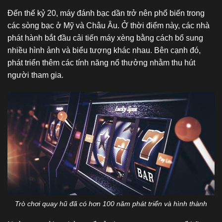
Đến thế kỷ 20, máy đánh bạc dần trở nên phổ biến trong
các sòng bạc ở Mỹ và Châu Âu. Ở thời điểm này, các nhà
phát hành bắt đầu cải tiến máy xèng bằng cách bổ sung
nhiều hình ảnh và biểu tượng khác nhau. Bên cạnh đó,
phát triển thêm các tính năng nổ thưởng nhằm thu hút
người tham gia.
Trò chơi quay hũ đã có hơn 100 năm phát triển và hình thành