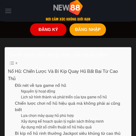
Bỏ
qua
nội
dung
ĐĂNG KÝ
ĐĂNG NHẬP
Danh mục nội dung bạn cần quan tâm
Nổ Hũ: Chiến Lược Và Bí Kíp Quay Hũ Bất Bại Từ Cao
Thủ
Đôi nét về tựa game nổ hũ
Nguyên lý hoạt động
Lịch sử hình thành và phát triển của tựa game nổ hũ
Chiến lược chơi nổ hũ hiệu quả mà không phải ai cũng
biết
Lựa chọn máy quay hũ phù hợp
Xây dựng kế hoạch quản lý ngân sách thông minh
Áp dụng một số chiến thuật nổ hũ hiệu quả
Bí kíp nổ hũ rinh thưởng Jackpot siêu khủng từ cao thủ