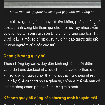
Bỏ túi một vài típ quay hũ hiệu quả giúp anh em thắng lớn
Là một tựa game giải trí may rủi nên không phải ai cũng có
được thành công khi tham gia chơi nổ hũ. Tuy nhiên, vẫn
có cách để anh em cải thiện tỷ lệ chiến thắng của bản thân.
Dưới đây là một số bí kíp quay hũ đỉnh cao được đúc kết
từ kinh nghiệm của các cao thủ.
Chọn giờ vàng quay hũ
Theo những tay cược dày dặn kinh nghiệm, thời điểm
vàng dễ trúng Jackpot nhất đó chính là vào giờ thấp điểm,
khi số lượng người chơi tham gia quay hũ không nhiều.
Lúc này tỷ lệ cạnh tranh sẽ giảm đi, chính vì thế mà bạn có
thể dễ dàng chinh phục giải thưởng cao nhất.
Kết hợp quay hũ cùng các chương trình khuyến mãi