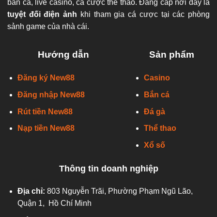
bắn cá, live casino, cá cược thể thao. Đẳng cấp nơi đây là
tuyệt đối điện ảnh
khi tham gia cá cược tại các phòng
sảnh game của nhà cái.
Hướng dẫn
Sản phẩm
Đăng ký New88
Casino
Đăng nhập New88
Bắn cá
Rút tiền New88
Đá gà
Nạp tiền New88
Thể thao
Xổ số
Thông tin doanh nghiệp
Địa chỉ:
803 Nguyễn Trãi, Phường Phạm Ngũ Lão,
Quận 1, Hồ Chí Minh