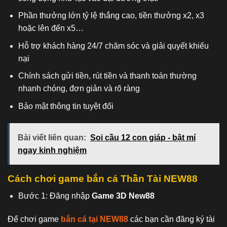
Phần thưởng lớn tỷ lệ thắng cao, tiền thưởng x2, x3
hoặc lên đến x5…
Hỗ trợ khách hàng 24/7 chăm sóc và giải quyết khiếu
nại
Chính sách gửi tiền, rút ​​tiền và thanh toán thường
nhanh chóng, đơn giản và rõ ràng
Bảo mật thông tin tuyệt đối
Bài viết liên quan:
Soi cầu 12 con giáp - bật mí
ngay kinh nghiệm
Cách chơi game bắn cá Thần Tài NEW88
Bước 1: Đăng nhập
Game 3D New88
Để chơi game
bắn cá tại NEW88
các bạn cần đăng ký tài