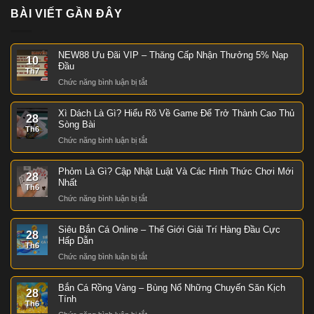
BÀI VIẾT GẦN ĐÂY
NEW88 Ưu Đãi VIP – Thăng Cấp Nhận Thưởng 5% Nạp
10
Đầu
Th7
Chức năng bình luận bị tắt
ở
NEW88
Ưu
Xì Dách Là Gì? Hiểu Rõ Về Game Để Trở Thành Cao Thủ
28
Đãi
Sòng Bài
Th6
VIP
Chức năng bình luận bị tắt
ở
–
Xì
Thăng
Dách
Cấp
Phỏm Là Gì? Cập Nhật Luật Và Các Hình Thức Chơi Mới
28
Là
Nhận
Nhất
Th6
Gì?
Thưởng
Chức năng bình luận bị tắt
ở
Hiểu
5%
Phỏm
Rõ
Nạp
Là
Về
Đầu
Siêu Bắn Cá Online – Thế Giới Giải Trí Hàng Đầu Cực
28
Gì?
Game
Hấp Dẫn
Th6
Cập
Để
Chức năng bình luận bị tắt
ở
Nhật
Trở
Siêu
Luật
Thành
Bắn
Và
Cao
Bắn Cá Rồng Vàng – Bùng Nổ Những Chuyến Săn Kịch
28
Cá
Các
Thủ
Tính
Th6
Online
Hình
Sòng