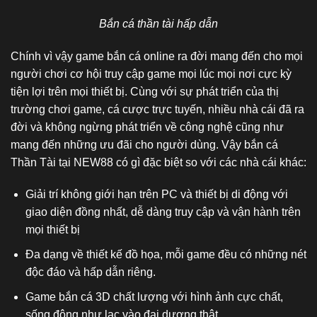
Bắn cá thần tài hấp dẫn
Chính vì vậy game bắn cá online ra đời mang đến cho mọi
người chơi cơ hội truy cập game mọi lúc mọi nơi cực kỳ
tiện lợi trên mọi thiết bị. Cùng với sự phát triển của thị
trường chơi game, cá cược trực tuyến, nhiều nhà cái đã ra
đời và không ngừng phát triển về công nghệ cũng như
mang đến những ưu đãi cho người dùng. Vậy bắn cá
Thần Tài tại NEW88 có gì đặc biệt so với các nhà cái khác:
Giải trí không giới hạn trên PC và thiết bị di động với
giao diện đồng nhất, dễ dàng truy cập và vận hành trên
mọi thiết bị
Đa dạng về thiết kế đồ họa, mỗi game đều có những nét
độc đáo và hấp dẫn riêng.
Game bắn cá 3D chất lượng với hình ảnh cực chất,
sống động như lạc vào đại dương thật.