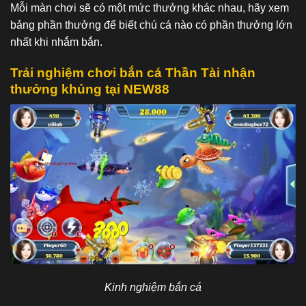
Mỗi màn chơi sẽ có một mức thưởng khác nhau, hãy xem
bảng phần thưởng để biết chú cá nào có phần thưởng lớn
nhất khi nhắm bắn.
Trải nghiệm chơi bắn cá Thần Tài nhận
thưởng khủng tại NEW88
Kinh nghiệm bắn cá