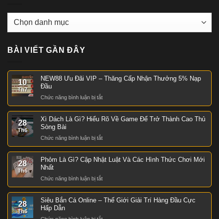
Chuyên
Mục
BÀI VIẾT GẦN ĐÂY
NEW88 Ưu Đãi VIP – Thăng Cấp Nhận Thưởng 5% Nạp
10
Đầu
Th7
Chức năng bình luận bị tắt
ở
NEW88
Ưu
Xì Dách Là Gì? Hiểu Rõ Về Game Để Trở Thành Cao Thủ
28
Đãi
Sòng Bài
Th6
VIP
Chức năng bình luận bị tắt
ở
–
Xì
Thăng
Dách
Cấp
Phỏm Là Gì? Cập Nhật Luật Và Các Hình Thức Chơi Mới
28
Là
Nhận
Nhất
Th6
Gì?
Thưởng
Chức năng bình luận bị tắt
ở
Hiểu
5%
Phỏm
Rõ
Nạp
Là
Về
Đầu
Siêu Bắn Cá Online – Thế Giới Giải Trí Hàng Đầu Cực
28
Gì?
Game
Hấp Dẫn
Th6
Cập
Để