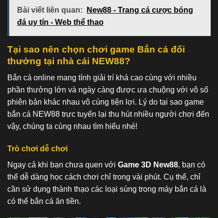
Bài viết liên quan:
New88 - Trang cá cược bóng
đá uy tín - Web thể thao
Tại sao nên chọn chơi game Bắn cá đổi
thưởng tại nhà cái NEW88?
Bắn cá online mang tính giải trí khá cao cùng với nhiều
phần thưởng lớn và ngày càng được ưa chuộng với vô số
phiên bản khác nhau vô cùng tiện lợi. Lý do tại sao game
bắn cá NEW88 trực tuyến lại thu hút nhiều người chơi đến
vậy, chúng ta cùng nhau tìm hiểu nhé!
Trò chơi dễ chơi
Ngay cả khi bạn chưa quen với
Game 3D New88
, bạn có
thể dễ dàng học cách chơi chỉ trong vài phút. Cụ thể, chỉ
cần sử dụng thành thạo các loại súng trong máy bắn cá là
có thể bắn cá ăn tiền.