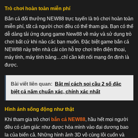
Trò chơi hoàn toàn miễn phí
Bắn cá đổi thưởng NEW88 trực tuyến là trò chơi hoàn toàn
miễn phí, tất cả người chơi đều có thể tham gia. Bạn có thể
dễ dàng tải ứng dụng game New88 về máy và sử dụng trò
chơi bất cứ khi nào các bạn muốn. Đặc biệt game bắn cá
NEW88 này trên nhà cái còn hỗ trợ chơi trên điện thoại,
máy tính, máy tính bảng…chỉ cần kết nối mạng ổn định là
được.
Bài viết liên quan:
Bật mí cách soi cầu 2 số đặc
biệt cả năm chuẩn xác, chính xác nhất
Hình ảnh sống động như thật
Khi tham gia trò chơi
bắn cá NEW88
, hầu hết mọi người
đều có cảm giác như được hòa mình vào đại dương bao
la của biển cả. Những hình ảnh 3D vô cùng lôi cuốn và