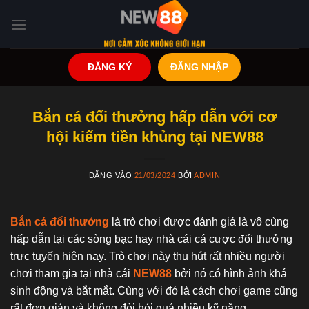
Bỏ
qua
nội
dung
ĐĂNG KÝ
ĐĂNG NHẬP
Bắn cá đổi thưởng hấp dẫn với cơ
hội kiếm tiền khủng tại NEW88
ĐĂNG VÀO
21/03/2024
BỞI
ADMIN
Bắn cá đổi thưởng
là trò chơi được đánh giá là vô cùng
hấp dẫn tại các sòng bạc hay nhà cái cá cược đổi thưởng
trực tuyến hiện nay. Trò chơi này thu hút rất nhiều người
chơi tham gia tại nhà cái
NEW88
bởi nó có hình ảnh khá
sinh động và bắt mắt. Cùng với đó là cách chơi game cũng
rất đơn giản và không đòi hỏi quá nhiều kỹ năng.