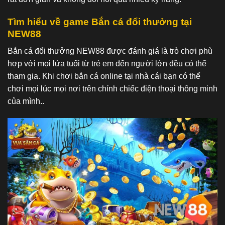
Tìm hiểu về game Bắn cá đổi thưởng tại
NEW88
Bắn cá đổi thưởng NEW88 được đánh giá là trò chơi phù
hợp với mọi lứa tuổi từ trẻ em đến người lớn đều có thể
tham gia. Khi chơi bắn cá online tại nhà cái bạn có thể
chơi mọi lúc mọi nơi trên chính chiếc điện thoại thông minh
của mình..