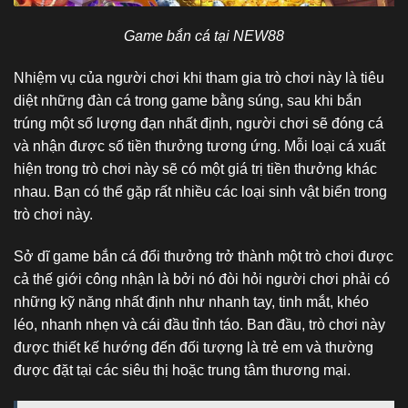
Game bắn cá tại NEW88
Nhiệm vụ của người chơi khi tham gia trò chơi này là tiêu
diệt những đàn cá trong game bằng súng, sau khi bắn
trúng một số lượng đạn nhất định, người chơi sẽ đóng cá
và nhận được số tiền thưởng tương ứng. Mỗi loại cá xuất
hiện trong trò chơi này sẽ có một giá trị tiền thưởng khác
nhau. Bạn có thể gặp rất nhiều các loại sinh vật biển trong
trò chơi này.
Sở dĩ game bắn cá đổi thưởng trở thành một trò chơi được
cả thế giới công nhận là bởi nó đòi hỏi người chơi phải có
những kỹ năng nhất định như nhanh tay, tinh mắt, khéo
léo, nhanh nhẹn và cái đầu tỉnh táo. Ban đầu, trò chơi này
được thiết kế hướng đến đối tượng là trẻ em và thường
được đặt tại các siêu thị hoặc trung tâm thương mại.