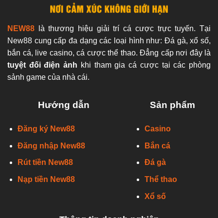
Hấp
Dẫn
Nhất
NEW88
là thương hiệu giải trí cá cược trực tuyến. Tại
New88 cung cấp đa dạng các loại hình như: Đá gà, xổ số,
bắn cá, live casino, cá cược thể thao. Đẳng cấp nơi đây là
tuyệt đối điện ảnh
khi tham gia cá cược tại các phòng
sảnh game của nhà cái.
Hướng dẫn
Sản phẩm
Đăng ký New88
Casino
Đăng nhập New88
Bắn cá
Rút tiền New88
Đá gà
Nạp tiền New88
Thể thao
Xổ số